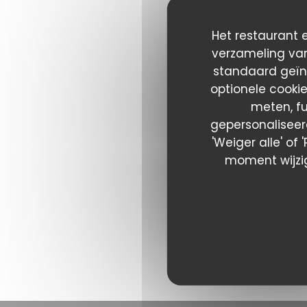
Het restaurant e
verzameling van
standaard geïn
optionele cooki
meten, fu
gepersonaliseerd
'Weiger alle' of
moment wijzig