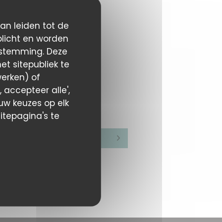
kan leiden tot de
plicht en worden
estemming. Deze
t sitepubliek te
werken) of
 accepteer alle',
 uw keuzes op elk
itepagina's te